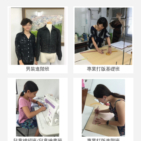
男裝進階班
專業打版基礎班
兒童縫紉班/兒童繪畫班
專業打版進階班