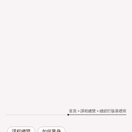
首頁
>
課程總覽
> 縫紉打版基礎班
課程總覽
如何量身