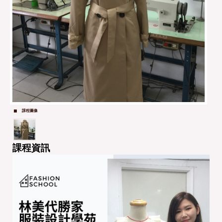
課程圖像
課程資訊