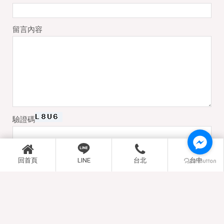
留言內容
驗證碼
回首頁
LINE
台北
台中
縫紉打版高階班