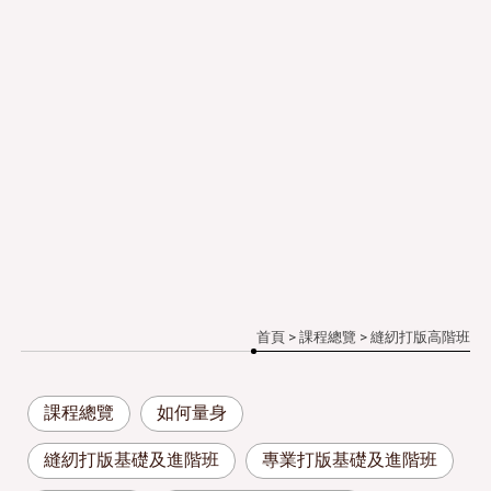
首頁
>
課程總覽
> 縫紉打版高階班
課程總覽
如何量身
縫紉打版基礎及進階班
專業打版基礎及進階班