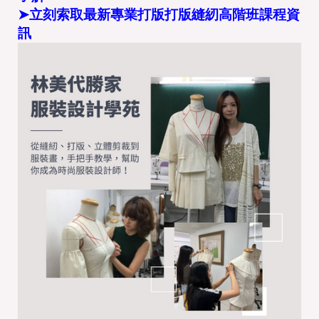
➤立刻索取最新專業打版打版縫紉高階班課程資
訊